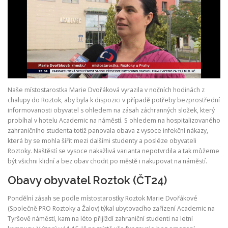
Naše místostarostka Marie Dvořáková vyrazila v nočních hodinách z
chalupy do Roztok, aby byla k dispozici v případě potřeby bezprostřední
informovanosti obyvatel s ohledem na zásah záchranných složek, který
probíhal v hotelu Academic na náměstí. S ohledem na hospitalizovaného
zahraničního studenta totiž panovala obava z vysoce infekční nákazy,
která by se mohla šířit mezi dalšími studenty a posléze obyvateli
Roztoky. Naštěstí se vysoce nakažlivá varianta nepotvrdila a tak můžeme
být všichni klidní a bez obav chodit po městě i nakupovat na náměstí.
Obavy obyvatel Roztok (ČT24)
Pondělní zásah se podle místostarostky Roztok Marie Dvořákové
(Společně PRO Roztoky a Žalov) týkal ubytovacího zařízení Academic na
Tyršově náměstí, kam na léto přijíždí zahraniční studenti na letní