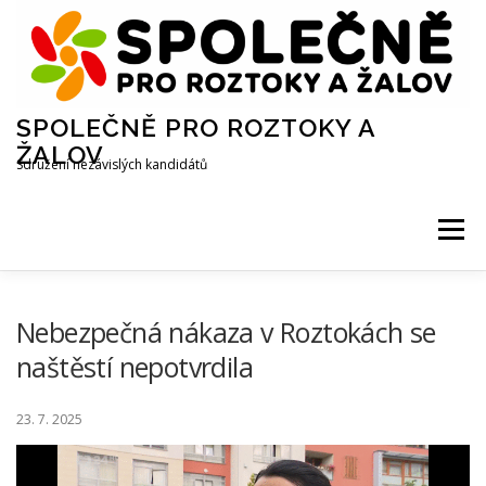
SPOLEČNĚ PRO ROZTOKY A
ŽALOV
Sdružení nezávislých kandidátů
Menu
O NÁS
AKTUALITY
NAŠE PRÁCE
Nebezpečná nákaza v Roztokách se
naštěstí nepotvrdila
KOMUNÁLNÍ VOLBY 2026
KONTAKTY
23. 7. 2025
POČASÍ V ROZTOKÁCH
ZÁSADY COOKIES (EU)