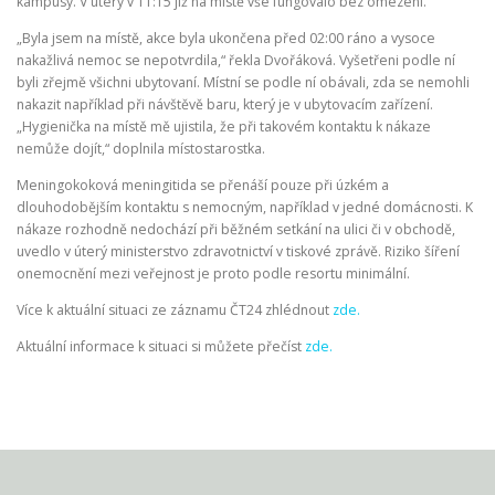
kampusy. V úterý v 11:15 již na místě vše fungovalo bez omezení.
„Byla jsem na místě, akce byla ukončena před 02:00 ráno a vysoce
nakažlivá nemoc se nepotvrdila,“ řekla Dvořáková. Vyšetřeni podle ní
byli zřejmě všichni ubytovaní. Místní se podle ní obávali, zda se nemohli
nakazit například při návštěvě baru, který je v ubytovacím zařízení.
„Hygienička na místě mě ujistila, že při takovém kontaktu k nákaze
nemůže dojít,“ doplnila místostarostka.
Meningokoková meningitida se přenáší pouze při úzkém a
dlouhodobějším kontaktu s nemocným, například v jedné domácnosti. K
nákaze rozhodně nedochází při běžném setkání na ulici či v obchodě,
uvedlo v úterý ministerstvo zdravotnictví v tiskové zprávě. Riziko šíření
onemocnění mezi veřejnost je proto podle resortu minimální.
Více k aktuální situaci ze záznamu ČT24 zhlédnout
zde.
Aktuální informace k situaci si můžete přečíst
zde.